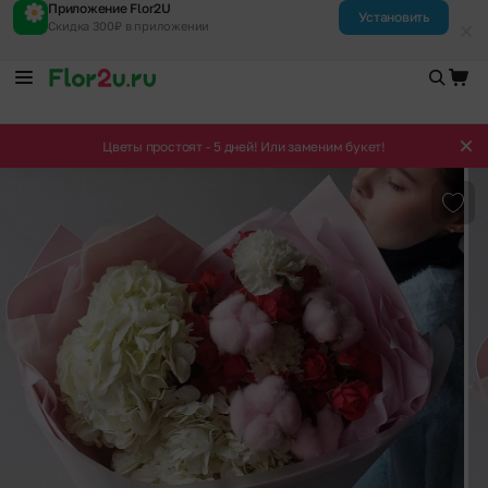
Приложение Flor2U
Установить
Скидка 300₽ в приложении
Цветы простоят - 5 дней! Или заменим букет!
Доба