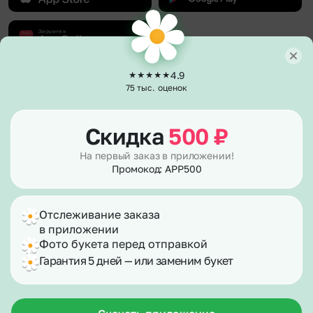
4.9
О компании
75 тыс. оценок
О нас
Клиентам
Гарантии
Скидка
500
₽
Каталог
Полезное
Отзывы
Акции и бонусы
Вакансии
На первый заказ в приложении!
Политика возврата
Способы оплаты
Сертификаты
Промокод: APP500
Публичная оферта
Доставка
Контакты
Согласие на рекламу
Вопросы – ответы
Согласие на обработку персональных данных
Фотографии клиентов
Отслеживание заказа
Правила работы в праздники
Корпоративным клиентам
info@flor2u.ru
E-mail подписка
в приложении
Для улучшения работы сайта мы используем
файлы cookies.
По станциям метро
Фото букета перед отправкой
По номеру телефона
Гарантия 5 дней — или заменим букет
Продолжая его использование, вы соглашаетесь с
© 2026 Flor2u.ru - доставка цветов и
Карта сайта
нашей
Политикой конфиденциальности и
подарков в Новосибирске
Регионы
использованием файлов cookie
Новосибирск, ул. Кошурникова,
29/3
Хорошо
Политика конфиденциальности