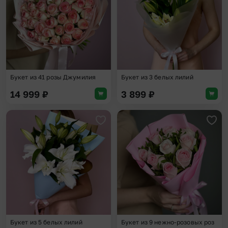
Букет из 41 розы Джумилия
Букет из 3 белых лилий
14 999
₽
3 899
₽
Добавить в избранное
Доба
Букет из 5 белых лилий
Букет из 9 нежно-розовых роз