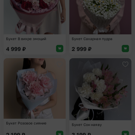
Букет В вихре эмоций
Букет Сахарная пудра
4 999
₽
2 999
₽
Добавить в избранное
Доба
Букет Розовое сияние
Букет Сон наяву
2 199
₽
3 199
₽