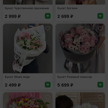
Букет Чувственное признание
Букет Богема
2 999
₽
2 699
₽
Добавить в избранное
Доба
Букет Юная леди
Букет Розовый эликсир
2 499
₽
5 699
₽
Добавить в избранное
Доба