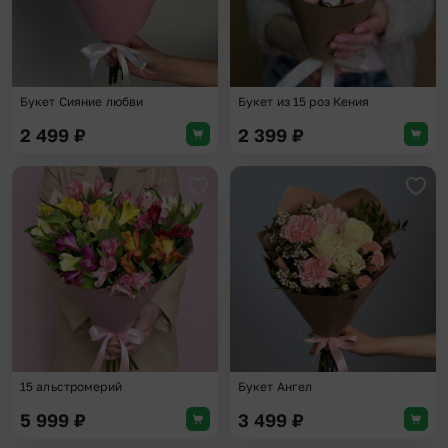
Букет Сияние любви
Букет из 15 роз Кения
2 499
₽
2 399
₽
Добавить в избранное
Доба
15 альстромерий
Букет Ангел
5 999
₽
3 499
₽