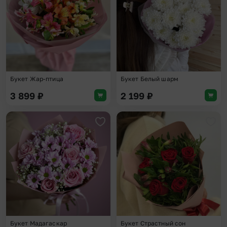
Букет Жар-птица
Букет Белый шарм
3 899
₽
2 199
₽
Добавить в избранное
Доба
Букет Мадагаскар
Букет Страстный сон