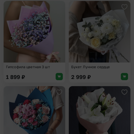
Добавить в избранное
Доба
Гипсофила цветная 3 шт
Букет Лунное сердце
1 899
₽
2 999
₽
Добавить в избранное
Доба