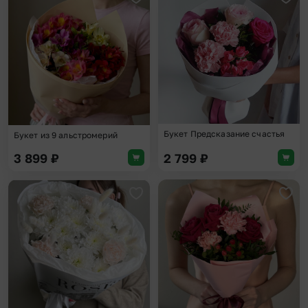
Добавить в избранное
Доба
Букет Предсказание счастья
Букет из 9 альстромерий
3 899
₽
2 799
₽
Добавить в избранное
Доба