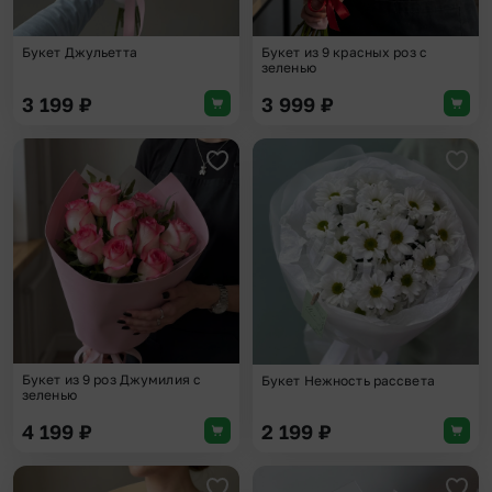
Букет Джульетта
Букет из 9 красных роз с
зеленью
3 199
₽
3 999
₽
Добавить в избранное
Доба
Букет из 9 роз Джумилия с
Букет Нежность рассвета
зеленью
4 199
₽
2 199
₽