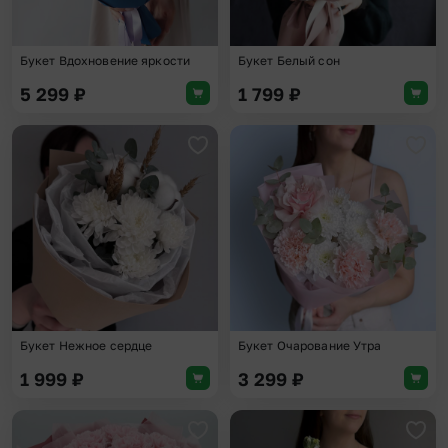
Букет Вдохновение яркости
Букет Белый сон
5 299
₽
1 799
₽
Добавить в избранное
Доба
Букет Нежное сердце
Букет Очарование Утра
1 999
₽
3 299
₽