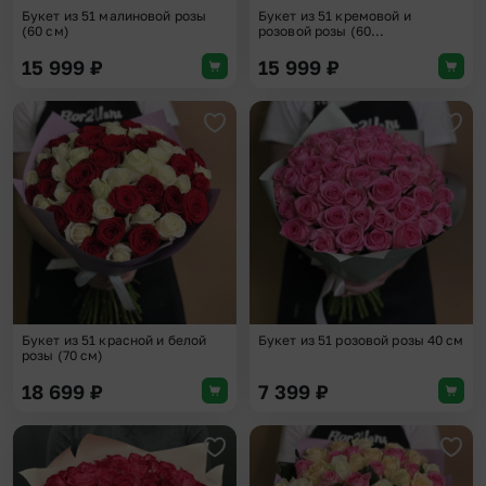
Букет из 51 малиновой розы
Букет из 51 кремовой и
(60 см)
розовой розы (60...
15 999
₽
15 999
₽
Добавить в избранное
Доба
Букет из 51 красной и белой
Букет из 51 розовой розы 40 см
розы (70 см)
18 699
₽
7 399
₽
Добавить в избранное
Доба