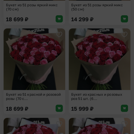
Букет из 51 розы яркий микс
Букет из 51 розы яркий микс
(70 см)
(50 см)
18 699
₽
14 299
₽
Добавить в избранное
Доба
Букет из 51 красной и розовой
Букет из красных и розовых
розы (70 с...
роз 51 шт. (6...
18 699
₽
15 999
₽
Добавить в избранное
Доба