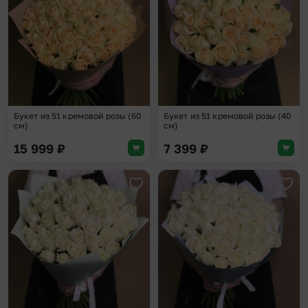
Букет из 51 кремовой розы (60
Букет из 51 кремовой розы (40
см)
см)
15 999
₽
7 399
₽
Добавить в избранное
Доба