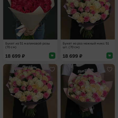
Букет из 51 малиновой розы
Букет из роз нежный микс 51
(70 см)
шт. (70 см)
18 699
₽
18 699
₽
Добавить в избранное
Доба