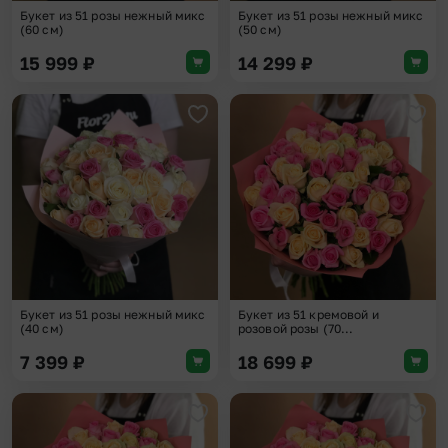
Букет из 51 розы нежный микс
Букет из 51 розы нежный микс
(60 см)
(50 см)
15 999
₽
14 299
₽
Добавить в избранное
Доба
Букет из 51 розы нежный микс
Букет из 51 кремовой и
(40 см)
розовой розы (70...
7 399
₽
18 699
₽
Добавить в избранное
Доба