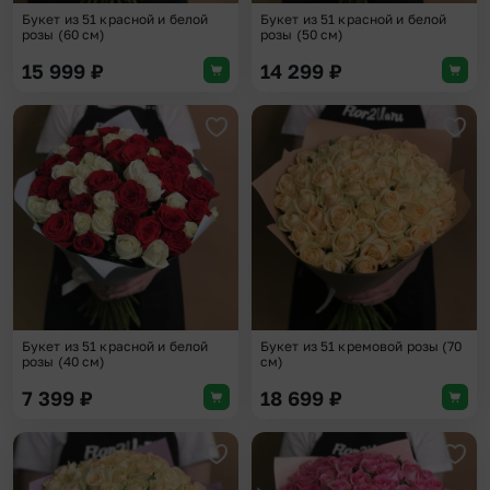
Букет из 51 красной и белой
Букет из 51 красной и белой
розы (60 см)
розы (50 см)
15 999
₽
14 299
₽
Добавить в избранное
Доба
Букет из 51 красной и белой
Букет из 51 кремовой розы (70
розы (40 см)
см)
7 399
₽
18 699
₽
Добавить в избранное
Доба