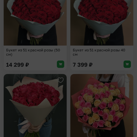
Букет из 51 красной розы (50
Букет из 51 красной розы 40
см)
см
14 299
₽
7 399
₽
Добавить в избранное
Доба