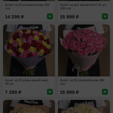
Букет из 51 розовой розы (50
Букет из роз яркий микс 51 шт.
см)
(60 см)
14 299
₽
15 999
₽
Добавить в избранное
Доба
Букет из 51 розы яркий микс
Букет из 51 розовой розы (60
40 см
см)
7 399
₽
15 999
₽
Добавить в избранное
Доба