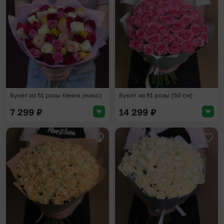
Добавить в избранное
Доба
Букет из 51 розы Кения (микс)
Букет из 51 розы (50 см)
7 299
₽
14 299
₽
Добавить в избранное
Доба