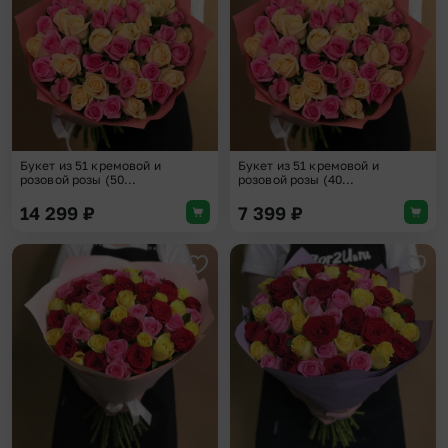
Букет из 51 кремовой и
Букет из 51 кремовой и
розовой розы (50...
розовой розы (40...
14 299
₽
7 399
₽
Добавить в избранное
Доба