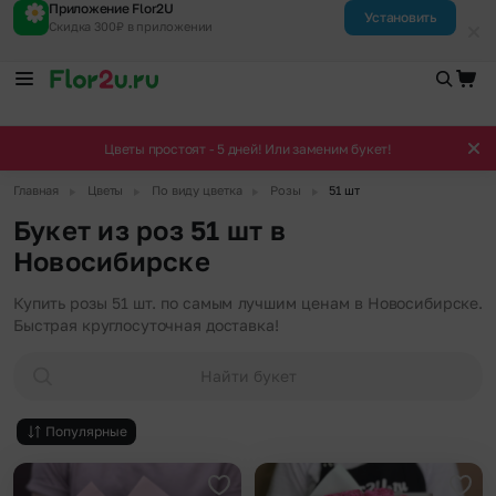
Приложение Flor2U
Установить
Скидка 300₽ в приложении
Цветы простоят - 5 дней! Или заменим букет!
▶
▶
▶
▶
Главная
Цветы
По виду цветка
Розы
51 шт
Букет из роз 51 шт в
Новосибирске
Купить розы 51 шт. по самым лучшим ценам в Новосибирске.
Быстрая круглосуточная доставка!
Найти букет
Популярные