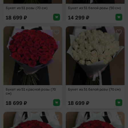
Букет из 51 розы (70 см)
Букет из 51 белой розы (50 см)
18 699
₽
14 299
₽
Добавить в избранное
Доба
Букет из 51 красной розы (70
Букет из 51 белой розы (70 см)
см)
18 699
₽
18 699
₽
Добавить в избранное
Доба