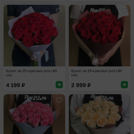
Добавить в избранное
Доба
Букет из 25 красных роз (40
Букет из 19 красных роз (40
см)
см)
4 199
₽
2 999
₽
Добавить в избранное
Доба