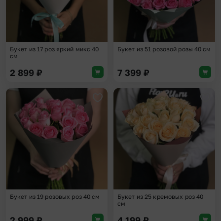
Букет из 17 роз яркий микс 40
Букет из 51 розовой розы 40 см
см
2 899
₽
7 399
₽
Добавить в избранное
Доба
Букет из 19 розовых роз 40 см
Букет из 25 кремовых роз 40
см
2 999
₽
4 199
₽