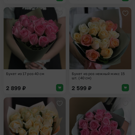
Добавить в избранное
Доба
Букет из 17 роз 40 см
Букет из роз нежный микс 15
шт. (40 см)
2 899
₽
2 599
₽
Добавить в избранное
Доба