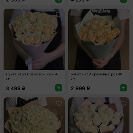
Добавить в избранное
Доба
Букет из 21 кремовой розы 40
Букет из 19 кремовых роз 40
см
см
3 499
₽
2 999
₽
Добавить в избранное
Доба