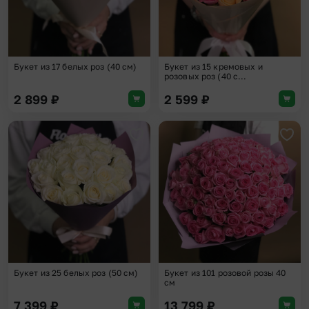
Букет из 17 белых роз (40 см)
Букет из 15 кремовых и
розовых роз (40 с...
2 899
₽
2 599
₽
Добавить в избранное
Доба
Букет из 25 белых роз (50 см)
Букет из 101 розовой розы 40
см
7 399
₽
13 799
₽