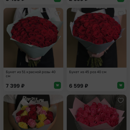
Добавить в избранное
Доба
Букет из 51 красной розы 40
Букет из 45 роз 40 см
см
7 399
₽
6 599
₽
Добавить в избранное
Доба