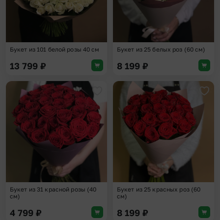
Букет из 101 белой розы 40 см
Букет из 25 белых роз (60 см)
13 799
₽
8 199
₽
Добавить в избранное
Доба
Букет из 31 красной розы (40
Букет из 25 красных роз (60
см)
см)
4 799
₽
8 199
₽