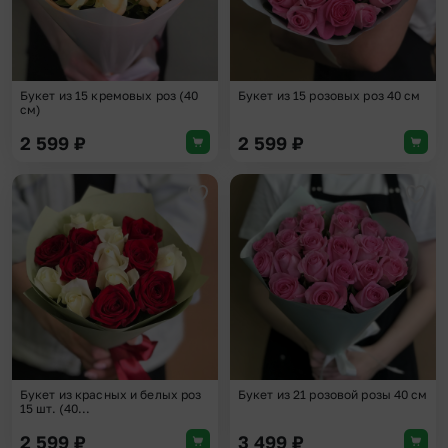
Букет из 15 кремовых роз (40
Букет из 15 розовых роз 40 см
см)
2 599
₽
2 599
₽
Добавить в избранное
Доба
Букет из красных и белых роз
Букет из 21 розовой розы 40 см
15 шт. (40...
2 599
₽
3 499
₽