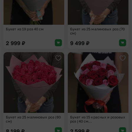
Букет из 19 роз 40 см
Букет из 25 малиновых роз (70
см)
2 999
₽
9 499
₽
Добавить в избранное
Доба
Букет из 25 малиновых роз (60
Букет из 15 красных и розовых
см)
роз (40 см...
8 199
₽
2 599
₽