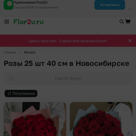
Приложение Flor2U
Установить
Скидка 300₽ в приложении
Цветы простоят - 5 дней! Или заменим букет!
▶
Главная
Фильтр
Розы 25 шт 40 см в Новосибирске
Найти букет
Популярные
Добавить в избранное
Доба