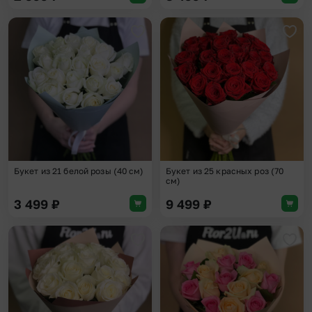
Добавить в избранное
Доба
Букет из 21 белой розы (40 см)
Букет из 25 красных роз (70
см)
3 499
₽
9 499
₽
Добавить в избранное
Доба