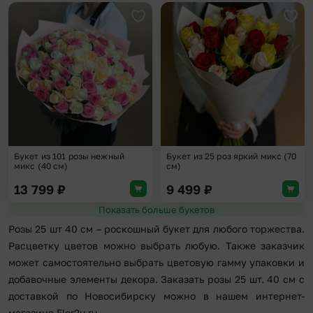
Добавить в избранное
Доба
Букет из 101 розы нежный
Букет из 25 роз яркий микс (70
микс (40 см)
см)
13 799
₽
9 499
₽
Показать больше букетов
Розы 25 шт 40 см – роскошный букет для любого торжества.
Расцветку цветов можно выбрать любую. Также заказчик
может самостоятельно выбрать цветовую гамму упаковки и
добавочные элементы декора. Заказать розы 25 шт. 40 см с
доставкой по Новосибирску можно в нашем интернет-
магазине Flor2u.ru