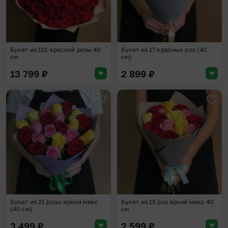
Букет из 101 красной розы 40
Букет из 17 красных роз (40
см
см)
13 799
₽
2 899
₽
Добавить в избранное
Доба
Букет из 21 розы яркий микс
Букет из 15 роз яркий микс 40
(40 см)
см
3 499
₽
2 599
₽